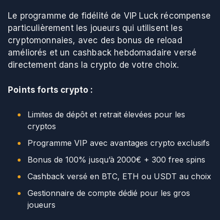
Le programme de fidélité de VIP Luck récompense
particulièrement les joueurs qui utilisent les
cryptomonnaies, avec des bonus de reload
améliorés et un cashback hebdomadaire versé
directement dans la crypto de votre choix.
Points forts crypto :
Limites de dépôt et retrait élevées pour les
cryptos
Programme VIP avec avantages crypto exclusifs
Bonus de 100% jusqu’à 2000€ + 300 free spins
Cashback versé en BTC, ETH ou USDT au choix
Gestionnaire de compte dédié pour les gros
joueurs