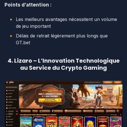
Points d’attention :
Les meilleurs avantages nécessitent un volume
de jeu important
Délais de retrait légèrement plus longs que
GT.bet
4. Lizaro – L’Innovation Technologique
au Service du Crypto Gaming