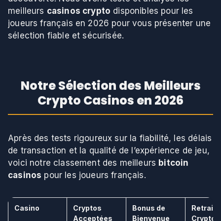
meilleurs
casinos crypto
disponibles pour les
joueurs français en 2026 pour vous présenter une
sélection fiable et sécurisée.
Notre Sélection des Meilleurs
Crypto Casinos en 2026
Après des tests rigoureux sur la fiabilité, les délais
de transaction et la qualité de l’expérience de jeu,
voici notre classement des meilleurs
bitcoin
casinos
pour les joueurs français.
Casino
Cryptos
Bonus de
Retrait
Acceptées
Bienvenue
Crypto