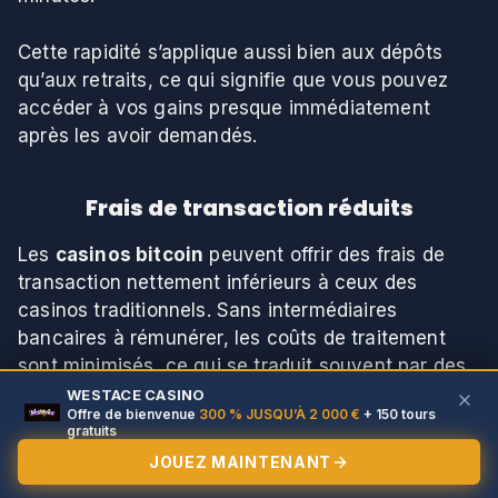
Cette rapidité s’applique aussi bien aux dépôts
qu’aux retraits, ce qui signifie que vous pouvez
accéder à vos gains presque immédiatement
après les avoir demandés.
Frais de transaction réduits
Les
casinos bitcoin
peuvent offrir des frais de
transaction nettement inférieurs à ceux des
casinos traditionnels. Sans intermédiaires
bancaires à rémunérer, les coûts de traitement
sont minimisés, ce qui se traduit souvent par des
bonus plus généreux et des conditions de retrait
WESTACE CASINO
Offre de bienvenue
300 % JUSQU’À 2 000 €
+ 150 tours
plus avantageuses.
gratuits
JOUEZ MAINTENANT
Sécurité blockchain