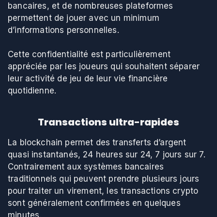
bancaires, et de nombreuses plateformes
permettent de jouer avec un minimum
d’informations personnelles.
Cette confidentialité est particulièrement
appréciée par les joueurs qui souhaitent séparer
leur activité de jeu de leur vie financière
quotidienne.
Transactions ultra-rapides
La blockchain permet des transferts d’argent
quasi instantanés, 24 heures sur 24, 7 jours sur 7.
Contrairement aux systèmes bancaires
traditionnels qui peuvent prendre plusieurs jours
pour traiter un virement, les transactions crypto
sont généralement confirmées en quelques
minutes.