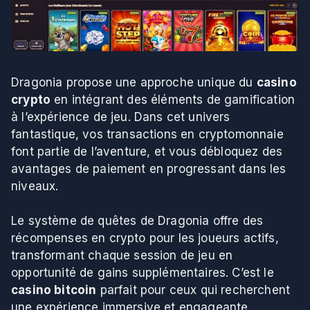
Dragonia propose une approche unique du
casino
crypto
en intégrant des éléments de gamification
à l’expérience de jeu. Dans cet univers
fantastique, vos transactions en cryptomonnaie
font partie de l’aventure, et vous débloquez des
avantages de paiement en progressant dans les
niveaux.
Le système de quêtes de Dragonia offre des
récompenses en crypto pour les joueurs actifs,
transformant chaque session de jeu en
opportunité de gains supplémentaires. C’est le
casino bitcoin
parfait pour ceux qui recherchent
une expérience immersive et engageante.