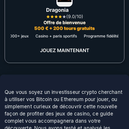
Dragonia
(9.0/10)
Offre de bienvenue
500 € + 200 tours gratuits
00+ jeux
Casino + paris sportifs
Programme fidélité VIP
12 0
JOUEZ MAINTENANT
Que vous soyez un investisseur crypto cherchant
à utiliser vos Bitcoin ou Ethereum pour jouer, ou
simplement curieux de découvrir cette nouvelle
façon de profiter des jeux de casino, ce guide
complet vous accompagnera dans votre
découverte. Nous avons testé et analysé les