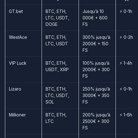
GT.bet
BTC, ETH,
Jusqu’à 10
⚡ 0-1h
LTC, USDT,
000€ + 800
DOGE
FS
WestAce
BTC, ETH,
300% jusqu’à
⚡ 0-2h
LTC, USDT
2000€ + 150
FS
VIP Luck
BTC, ETH,
100% jusqu’à
⚡ 1-4h
USDT, XRP
2000€ + 300
FS
Lizaro
BTC, ETH,
250% jusqu’à
⚡ 0-1h
LTC, USDT,
3000€ + 350
SOL
FS
Millioner
BTC, ETH,
200% jusqu’à
⚡ 1-6h
LTC
2500€ + 300
FS