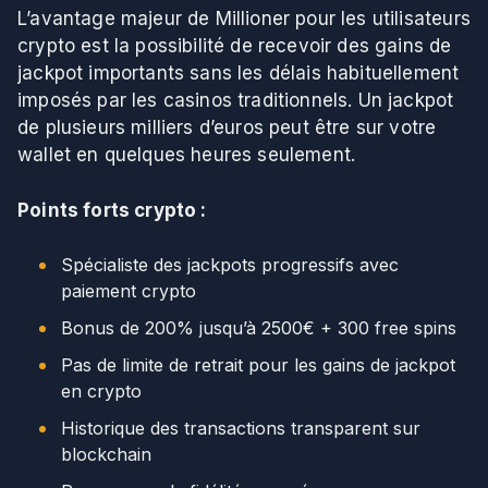
L’avantage majeur de Millioner pour les utilisateurs
crypto est la possibilité de recevoir des gains de
jackpot importants sans les délais habituellement
imposés par les casinos traditionnels. Un jackpot
de plusieurs milliers d’euros peut être sur votre
wallet en quelques heures seulement.
Points forts crypto :
Spécialiste des jackpots progressifs avec
paiement crypto
Bonus de 200% jusqu’à 2500€ + 300 free spins
Pas de limite de retrait pour les gains de jackpot
en crypto
Historique des transactions transparent sur
blockchain