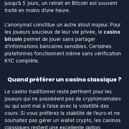
jusqu’à 5 jours, un retrait en Bitcoin est souvent
traité en moins d’une heure.
L’anonymat constitue un autre atout majeur. Pour
les joueurs soucieux de leur vie privée, le
casino
bitcoin
permet de jouer sans partager
d’informations bancaires sensibles. Certaines
plateformes fonctionnent même sans vérification
KYC complète.
Quand préférer un casino classique ?
Le casino traditionnel reste pertinent pour les
joueurs qui ne possèdent pas de cryptomonnaies
ou qui sont mal à l’aise avec la volatilité des
cours. Si vous préférez la stabilité de l’euro et ne
souhaitez pas gérer un wallet crypto, les casinos
classiques restent une excellente option.