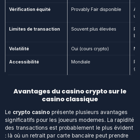
Vérification équité
Provably Fair disponible
Au
un
Limites de transaction
Souvent plus élevées
Pl
ba
Volatilité
Oui (cours crypto)
No
Accessibilité
Mondiale
Res
gé
Avantages du casino crypto sur le
casino classique
Le
crypto casino
présente plusieurs avantages
significatifs pour les joueurs modernes. La rapidité
des transactions est probablement le plus évident
: là où un retrait par carte bancaire peut prendre