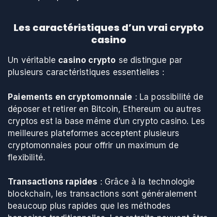
Les caractéristiques d’un vrai crypto
casino
Un véritable
casino crypto
se distingue par
plusieurs caractéristiques essentielles :
Paiements en cryptomonnaie
: La possibilité de
déposer et retirer en Bitcoin, Ethereum ou autres
cryptos est la base même d’un crypto casino. Les
meilleures plateformes acceptent plusieurs
cryptomonnaies pour offrir un maximum de
flexibilité.
Transactions rapides
: Grâce à la technologie
blockchain, les transactions sont généralement
beaucoup plus rapides que les méthodes