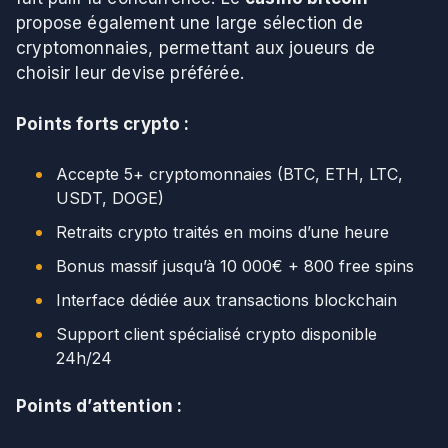
propose également une large sélection de
cryptomonnaies, permettant aux joueurs de
choisir leur devise préférée.
Points forts crypto :
Accepte 5+ cryptomonnaies (BTC, ETH, LTC,
USDT, DOGE)
Retraits crypto traités en moins d’une heure
Bonus massif jusqu’à 10 000€ + 800 free spins
Interface dédiée aux transactions blockchain
Support client spécialisé crypto disponible
24h/24
Points d’attention :