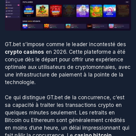
GT.bet s’impose comme le leader incontesté des
crypto casinos
en 2026. Cette plateforme a été
conçue dès le départ pour offrir une expérience
optimale aux utilisateurs de cryptomonnaies, avec
une infrastructure de paiement à la pointe de la
technologie.
Ce qui distingue GT.bet de la concurrence, c’est
sa capacité à traiter les transactions crypto en
quelques minutes seulement. Les retraits en
Bitcoin ou Ethereum sont généralement crédités
en moins d’une heure, un délai impressionnant qui
fait pâlir la concurrence. Le
casino bitcoin