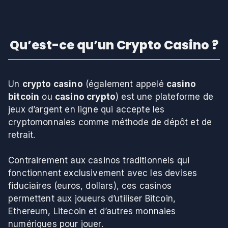
Qu’est-ce qu’un Crypto Casino ?
Un
crypto casino
(également appelé
casino
bitcoin
ou
casino crypto
) est une plateforme de
jeux d’argent en ligne qui accepte les
cryptomonnaies comme méthode de dépôt et de
retrait.
Contrairement aux casinos traditionnels qui
fonctionnent exclusivement avec les devises
fiduciaires (euros, dollars), ces casinos
permettent aux joueurs d’utiliser Bitcoin,
Ethereum, Litecoin et d’autres monnaies
numériques pour jouer.